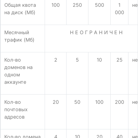
Общая квота
100
250
500
1
не
на диск (Мб)
000
Месячный
Н Е О Г Р А Н И Ч Е Н
трафик (Мб)
Кол-во
2
5
10
25
не
доменов на
одном
аккаунте
Кол-во
20
50
100
200
не
почтовых
адресов
Кол-во домена
4
10
20
40
не