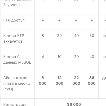
3-уровня
FTP доступ
+
+
+
+
Кол-во FTP
8
20
40
80
не
аккаунтов
Кол-во баз
4
10
20
40
не
данных MySQL
Абонентская
6
1
2
22
36
до
плата в месяц
000
000
000
000
(сум)
Регистрация
36 000