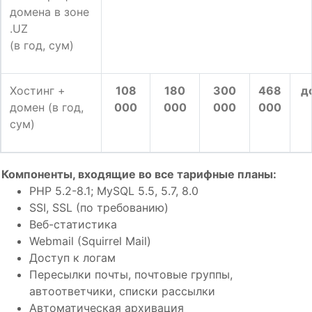
домена в зоне
.UZ
(в год, сум)
Хостинг +
108
180
300
468
до
домен (в год,
000
000
0
00
000
сум)
Компоненты, входящие во все тарифные планы:
PHP 5.2-8.1; MySQL 5.5, 5.7, 8.0
SSI, SSL (по требованию)
Веб-статистика
Webmail (Squirrel Mail)
Доступ к логам
Пересылки почты, почтовые группы,
автоответчики, списки рассылки
Автоматическая архивация