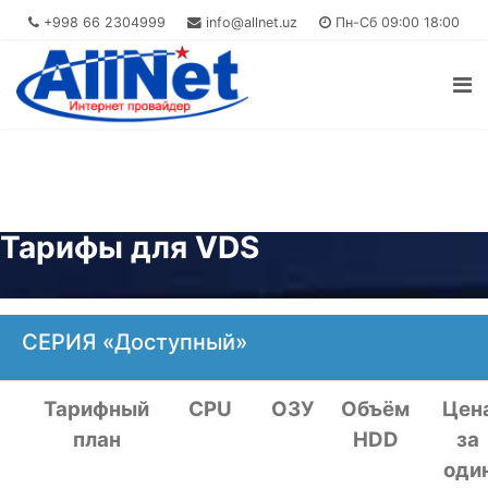
+998 66 2304999
info@allnet.uz
Пн-Сб 09:00 18:00
Тарифы для VDS
СЕРИЯ «Доступный»
Тарифный
CPU
ОЗУ
Объём
Цен
план
HDD
за
оди